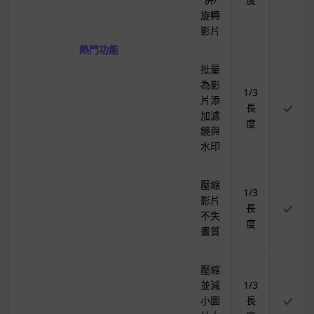
旋轉
影片
熱門功能
批量
為影
1/3
片添
長
加濾
度
鏡與
水印
壓縮
1/3
影片
長
不失
度
畫質
壓縮
並減
1/3
小圖
長