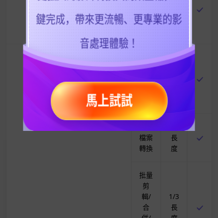
重構
畫面
比例
高速
轉換
1/3
與
長
GPU
度
加速
批量
1/3
檔案
長
轉換
度
批量
剪
輯/
1/3
合
長
併/
度