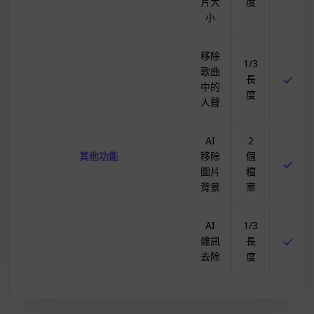
片大
度
小
移除
1/3
歌曲
長
中的
度
人聲
AI
2
其他功能
移除
個
圖片
檔
背景
案
AI
1/3
雜訊
長
去除
度